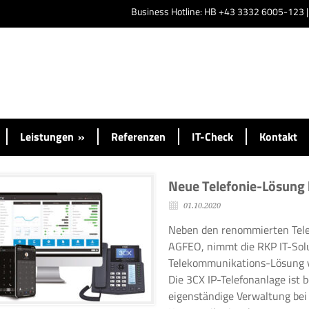
Business Hotline: HB +43 3332 6005-123 
Leistungen
»
Referenzen
IT-Check
Kontakt
Neue Telefonie-Lösung 
01.10.2020
Neben den renommierten Tel
AGFEO, nimmt die RKP IT-Solut
Telekommunikations-Lösung vo
Die 3CX IP-Telefonanlage ist 
eigenständige Verwaltung bei