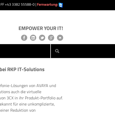
| FF +43 3382 55588-0 |
Fernwartung:
EMPOWER YOUR IT!
bei RKP IT-Solutions
efonie-Lösungen von AVAYA und
ions auch die virtuelle
n 3CX in ihr Produkt-Portfolio auf.
bekannt für eine unkomplizierte,
 einer Reduktion von