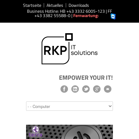
Startseite
Aktuelles
Downloads
Business Hotline: HB +43 3332 6005-123 | FF
+43 3382 55588-0 |
Fernwartung:
EMPOWER YOUR IT!