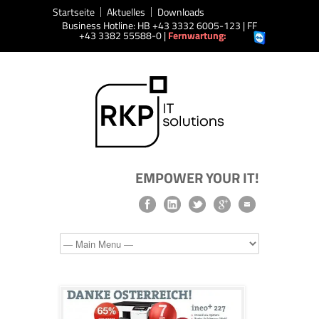
Startseite
Aktuelles
Downloads
Business Hotline: HB +43 3332 6005-123 | FF
+43 3382 55588-0 |
Fernwartung:
EMPOWER YOUR IT!