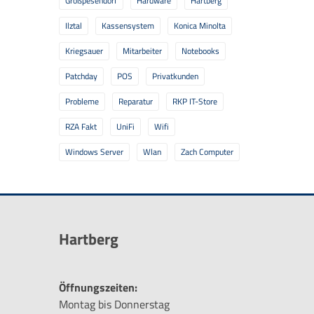
Großpesendorf
Hardware
Hartberg
Ilztal
Kassensystem
Konica Minolta
Kriegsauer
Mitarbeiter
Notebooks
Patchday
POS
Privatkunden
Probleme
Reparatur
RKP IT-Store
RZA Fakt
UniFi
Wifi
Windows Server
Wlan
Zach Computer
Hartberg
Öffnungszeiten:
Montag bis Donnerstag