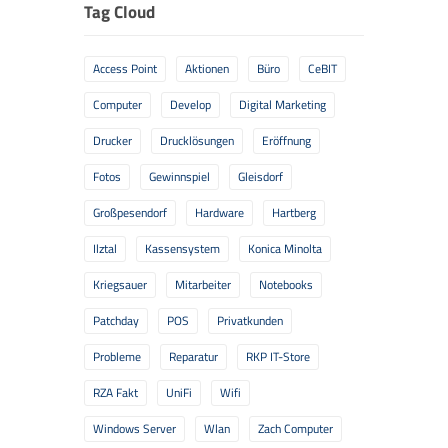
Tag Cloud
Access Point
Aktionen
Büro
CeBIT
Computer
Develop
Digital Marketing
Drucker
Drucklösungen
Eröffnung
Fotos
Gewinnspiel
Gleisdorf
Großpesendorf
Hardware
Hartberg
Ilztal
Kassensystem
Konica Minolta
Kriegsauer
Mitarbeiter
Notebooks
Patchday
POS
Privatkunden
Probleme
Reparatur
RKP IT-Store
RZA Fakt
UniFi
Wifi
Windows Server
Wlan
Zach Computer