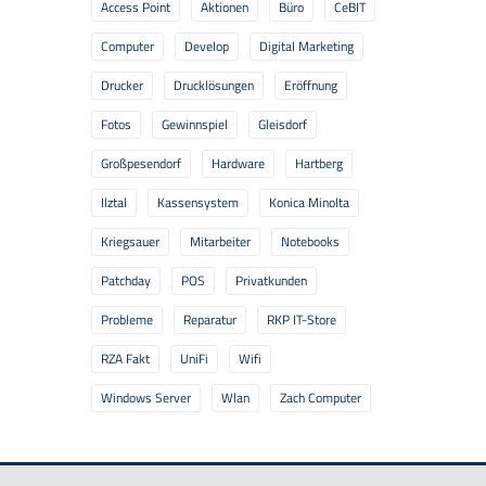
Access Point
Aktionen
Büro
CeBIT
Computer
Develop
Digital Marketing
Drucker
Drucklösungen
Eröffnung
Fotos
Gewinnspiel
Gleisdorf
Großpesendorf
Hardware
Hartberg
Ilztal
Kassensystem
Konica Minolta
Kriegsauer
Mitarbeiter
Notebooks
Patchday
POS
Privatkunden
Probleme
Reparatur
RKP IT-Store
RZA Fakt
UniFi
Wifi
Windows Server
Wlan
Zach Computer