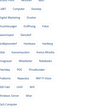
Access Point
Aktionen
Büro
CeBIT
Computer
Develop
Digital Marketing
Drucker
Drucklösungen
Eröffnung
Fotos
Gewinnspiel
Gleisdorf
Großpesendorf
Hardware
Hartberg
lztal
Kassensystem
Konica Minolta
Kriegsauer
Mitarbeiter
Notebooks
Patchday
POS
Privatkunden
Probleme
Reparatur
RKP IT-Store
RZA Fakt
UniFi
Wifi
Windows Server
Wlan
Zach Computer