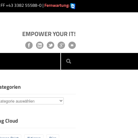
| FF +43 3382 55588-0 |
Fernwartung:
EMPOWER YOUR IT!
ategorien
ategorien
ag Cloud