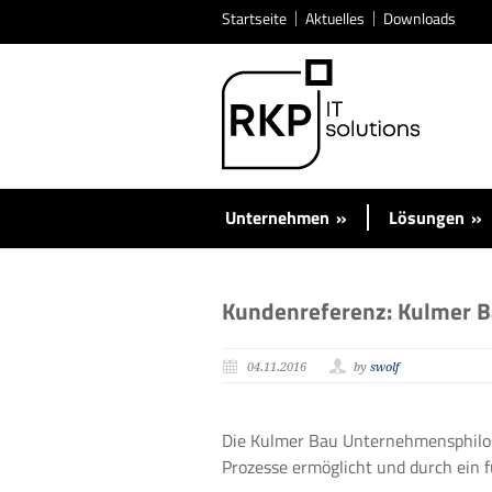
Startseite
Aktuelles
Downloads
Unternehmen
»
Lösungen
»
Kundenreferenz: Kulmer 
04.11.2016
by
swolf
Die Kulmer Bau Unternehmensphiloso
Prozesse ermöglicht und durch ein f