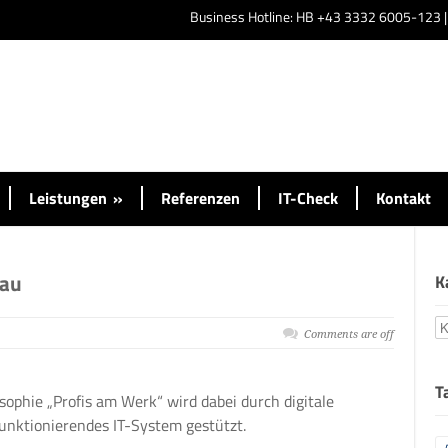
Business Hotline: HB +43 3332 6005-123 
Leistungen
»
Referenzen
IT-Check
Kontakt
Bau
K
K
Comments are off
T
phie „Profis am Werk“ wird dabei durch digitale
unktionierendes IT-System gestützt.