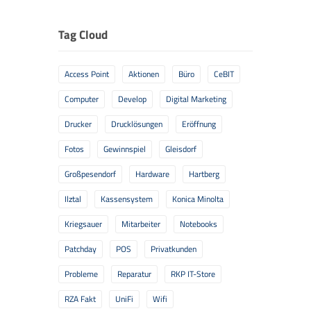
Tag Cloud
Access Point
Aktionen
Büro
CeBIT
Computer
Develop
Digital Marketing
Drucker
Drucklösungen
Eröffnung
Fotos
Gewinnspiel
Gleisdorf
Großpesendorf
Hardware
Hartberg
Ilztal
Kassensystem
Konica Minolta
Kriegsauer
Mitarbeiter
Notebooks
Patchday
POS
Privatkunden
Probleme
Reparatur
RKP IT-Store
RZA Fakt
UniFi
Wifi