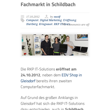
Fachmarkt in Schildbach
17.10.2012
by
swolf
Computer
,
Digital Marketing
,
Eröffnung
,
Hartberg
,
Kriegsauer
,
RKP IT-Store
Comments are off
Die RKP IT-Solutions
eröffnet am
24.10.2012
, neben dem
EDV Shop in
Gleisdorf
bereits ihren zweiten
Computerfachmarkt.
Auf Grund des großen Anklangs in
Gleisdorf hat sich die RKP IT-Solutions
dazu entschieden, auch in
Schildbach