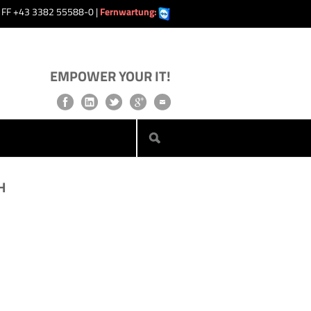
| FF +43 3382 55588-0 |
Fernwartung:
EMPOWER YOUR IT!
H