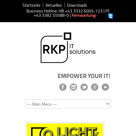
Startseite
Aktuelles
Downloads
Business Hotline: HB +43 3332 6005-123 | FF
+43 3382 55588-0 |
Fernwartung:
EMPOWER YOUR IT!